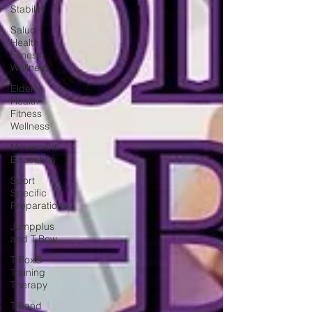
Stability
Salud
Health
Fitness
Wellness
Elderly
Health
Fitness
Wellness
Movement
Education
Sport
Specific
Preparations
Jumpplus
and T-Bow
T-Box®
Training
Therapy
T-Band