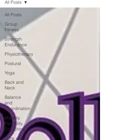
All Posts
All Posts
Group
Fitness
Strength
Endurance
Physiotherapy
Postural
Yoga
Back and
Neck
Balance
and
Coordination
Mobility
Flexibility
Stretching
Core and