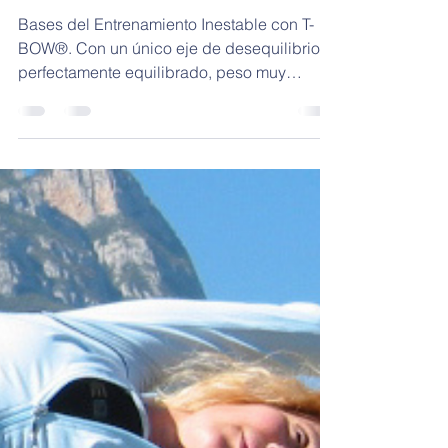
Entrenamiento
Inestable con T-BOW®
Bases del Entrenamiento Inestable con T-
BOW®. Con un único eje de desequilibrio,
perfectamente equilibrado, peso muy
reducido, una alta elasticidad y resistente a
cargas estático-dinámicas de más de 350
kg, el T-BOW® es reactivo al más ínfimo
movimiento, cambiando su inercia
rápidamente, optimizando así un ajuste
postural y coordinativo con un elevado nivel
de precisión, tanto en posición estable de
step curvado-convexo, como en las
inestables de balancín cóncavo y doble T-
BO