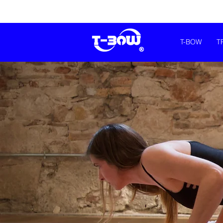
T-BOW
T