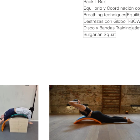
Back T-Box
Equilibrio y Coordinación c
Breathing techniques
Equili
Destrezas con Globo T-BO
Disco y Bandas Training
atle
Bulgarian Squat
rapy Equipment!!