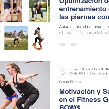
Optimización d
entrenamiento 
las piernas co
fitness grupal
Actualmente, el entrenamien
y bandas elásticas está bast
de acondicionamiento físico
desarrollar programas basa
el entrenamiento de fuerza d
de los músculos de las piernas. Sobre la base 
experiencias en el entrena
iniciadas por Sandra Bonaci
T-BOW TRAINING AND THER
Zúrich desde 2005, propues
13 abr 2022
6 min de lectu
Group Fitness
Motivación y Sa
en el Fitness G
BOW®