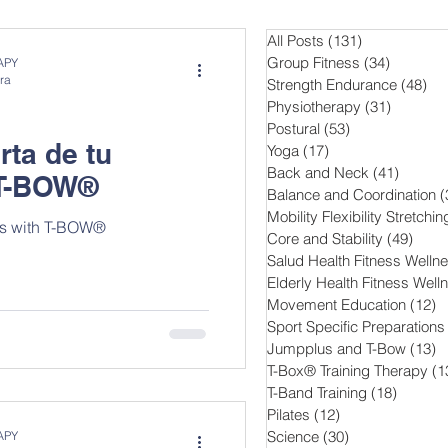
All Posts
(131)
131 entradas
Group Fitness
(34)
34 entra
APY
ra
Strength Endurance
(48)
48
Physiotherapy
(31)
31 entra
Postural
(53)
53 entradas
rta de tu
Yoga
(17)
17 entradas
Back and Neck
(41)
41 ent
 T-BOW®
Balance and Coordination
(
nd Training
Pilates
Mobility Flexibility Stretchin
gs with T-BOW®
Core and Stability
(49)
49 e
Salud Health Fitness Welln
Elderly Health Fitness Well
Movement Education
(12)
1
Sport Specific Preparations
Jumpplus and T-Bow
(13)
1
T-Box® Training Therapy
(1
T-Band Training
(18)
18 entr
Pilates
(12)
12 entradas
Science
(30)
30 entradas
APY