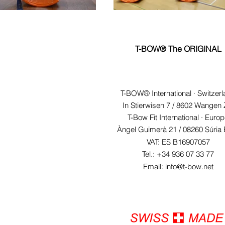
T-BOW® The ORIGINAL
T-BOW® International · Switzer
In Stierwisen 7 / 8602 Wangen
T-Bow Fit International · Euro
Àngel Guimerà 21 /
08260 Súria
VAT: ES B16907057
Tel.: +34 936 07 33 77
Email: info@t-bow.net