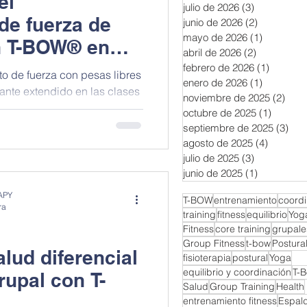
el
julio de 2026
(3)
3 entradas
de fuerza de
junio de 2026
(2)
2 entradas
mayo de 2026
(1)
1 entrada
n T-BOW® en
abril de 2026
(2)
2 entradas
febrero de 2026
(1)
1 entra
to de fuerza con pesas libres
enero de 2026
(1)
1 entrada
ante extendido en las clases
noviembre de 2025
(2)
2 en
 grupal, con una tendencia a
octubre de 2025
(1)
1 entra
dos casi exclusivamente en
septiembre de 2025
(3)
3 e
e resistencia, especialmente
agosto de 2025
(4)
4 entrad
de las
julio de 2025
(3)
3 entradas
miento en grupo con T-BOW®
junio de 2025
(1)
1 entrada
na en la Universidad de
APY
T-BOW
entrenamiento
coordi
tas:
ra
training
fitness
equilibrio
Yog
Fitness
core training
grupales
Group Fitness
t-bow
Postura
lud diferencial
fisioterapia
postural
Yoga
equilibrio y coordinación
T-
rupal con T-
Salud
Group Training
Health
entrenamiento fitness
Espal