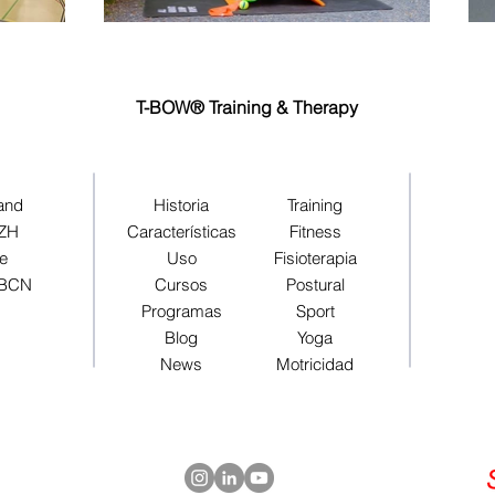
T-BOW® Training & Therapy
land
Historia
Training
 ZH
Características
Fitness
pe
Uso
Fisioterapia
 BCN
Cursos
Postural
Programas
Sport
Blog
Yoga
News
Motricidad