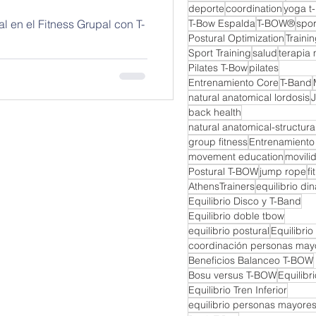
deporte
coordination
yoga t
l en el Fitness Grupal con T-
T-Bow Espalda
T-BOW®
spor
Postural Optimization
Trainin
Sport Training
salud
terapia 
Pilates T-Bow
pilates
Entrenamiento Core
T-Band
natural anatomical lordosis
back health
natural anatomical-structural
group fitness
Entrenamiento
movement education
movili
Postural T-BOW
jump rope
fi
AthensTrainers
equilibrio di
Equilibrio Disco y T-Band
Equilibrio doble tbow
equilibrio postural
Equilibrio
coordinación personas may
Beneficios Balanceo T-BOW
Bosu versus T-BOW
Equilibr
Equilibrio Tren Inferior
equilibrio personas mayore