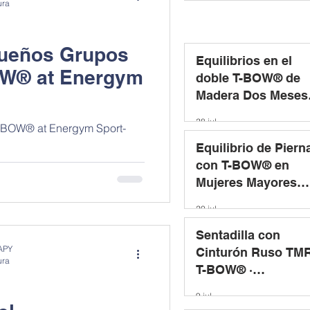
ura
queños Grupos
Equilibrios en el
OW® at Energym
doble T-BOW® de
Madera Dos Meses
después de una
28 jul
T-BOW® at Energym Sport-
Cesárea
Equilibrio de Piern
con T-BOW® en
Mujeres Mayores
Sanas · Estudio
20 jul
Aplicando un
Programa de
Sentadilla con
APY
Entrenamiento
Cinturón Ruso TMR
ura
T-BOW® ·
Implicaciones
9 jul
Musculares