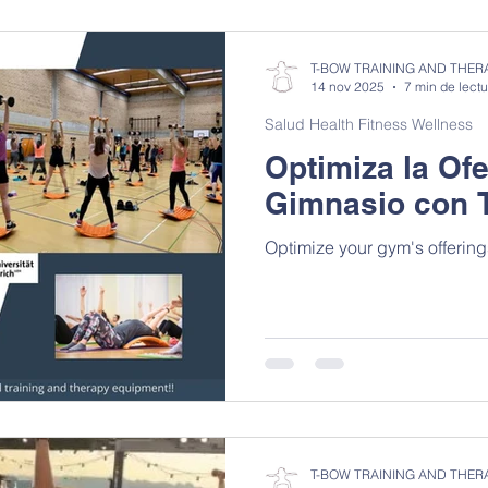
Mobility Flexibility Stretching
Core and Stability
T-BOW TRAINING AND THER
14 nov 2025
7 min de lectu
Salud Health Fitness Wellness
Elderly Health Fitness Wellness
Movement Education
Optimiza la Ofe
Gimnasio con
Jumpplus and T-Bow
T-Box® Training Therapy
T-Ba
Optimize your gym's offerin
T-BOW TRAINING AND THER