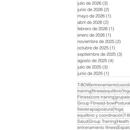
julio de 2026
(3)
3 entradas
junio de 2026
(2)
2 entradas
mayo de 2026
(1)
1 entrada
abril de 2026
(2)
2 entradas
febrero de 2026
(1)
1 entra
enero de 2026
(1)
1 entrada
noviembre de 2025
(2)
2 en
octubre de 2025
(1)
1 entra
septiembre de 2025
(3)
3 e
agosto de 2025
(4)
4 entrad
julio de 2025
(3)
3 entradas
junio de 2025
(1)
1 entrada
T-BOW
entrenamiento
coordi
training
fitness
equilibrio
Yog
Fitness
core training
grupales
Group Fitness
t-bow
Postura
fisioterapia
postural
Yoga
equilibrio y coordinación
T-
Salud
Group Training
Health
entrenamiento fitness
Espal