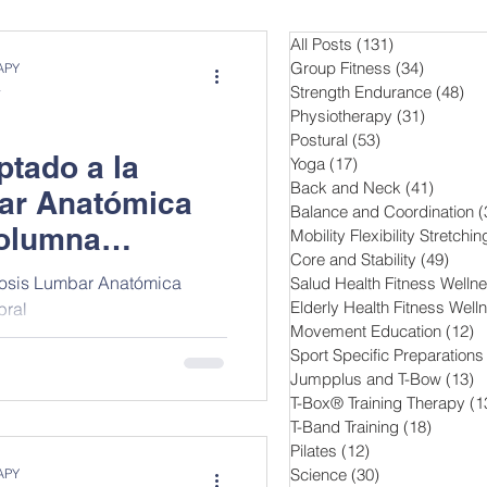
All Posts
(131)
131 entradas
Group Fitness
(34)
34 entra
APY
a
Strength Endurance
(48)
48
Physiotherapy
(31)
31 entra
Postural
(53)
53 entradas
tado a la
Yoga
(17)
17 entradas
Back and Neck
(41)
41 ent
ar Anatómica
Balance and Coordination
(
nd Training
Pilates
Columna
Mobility Flexibility Stretchin
Core and Stability
(49)
49 e
osis Lumbar Anatómica
Salud Health Fitness Welln
Elderly Health Fitness Well
bral
Movement Education
(12)
1
Sport Specific Preparations
Jumpplus and T-Bow
(13)
1
T-Box® Training Therapy
(1
T-Band Training
(18)
18 entr
Pilates
(12)
12 entradas
Science
(30)
30 entradas
APY