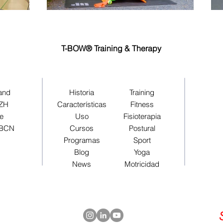
T-BOW® Training & Therapy
land
Historia
Training
 ZH
Características
Fitness
pe
Uso
Fisioterapia
 BCN
Cursos
Postural
Programas
Sport
Blog
Yoga
News
Motricidad