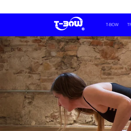
T-BOW
T