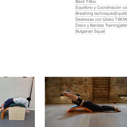
Back T-Box
Equilibrio y Coordinación c
Breathing techniques
Equili
Destrezas con Globo T-BO
Disco y Bandas Training
atle
Bulgarian Squat
rapy Equipment!!