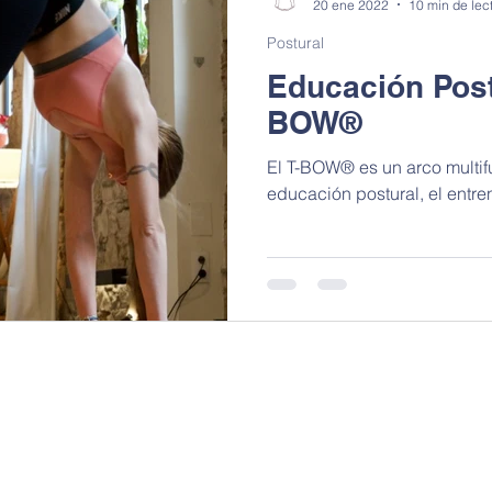
20 ene 2022
10 min de lec
Postural
Educación Postu
BOW®
El T-BOW® es un arco multifu
educación postural, el entren