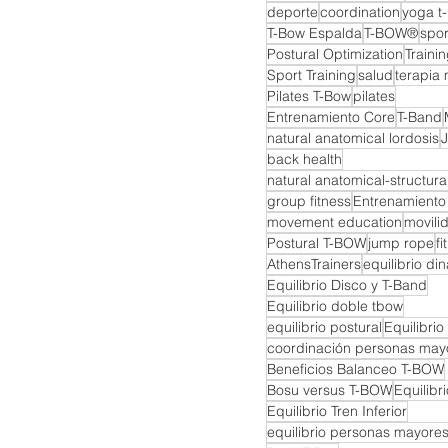
deporte
coordination
yoga t
T-Bow Espalda
T-BOW®
spor
Postural Optimization
Trainin
Sport Training
salud
terapia 
Pilates T-Bow
pilates
Entrenamiento Core
T-Band
natural anatomical lordosis
back health
natural anatomical-structural
group fitness
Entrenamiento
movement education
movili
Postural T-BOW
jump rope
fi
AthensTrainers
equilibrio di
Equilibrio Disco y T-Band
Equilibrio doble tbow
equilibrio postural
Equilibrio
coordinación personas may
Beneficios Balanceo T-BOW
Bosu versus T-BOW
Equilibr
Equilibrio Tren Inferior
equilibrio personas mayore