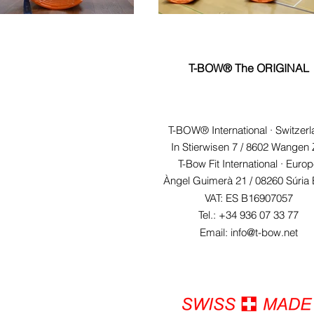
T-BOW® The ORIGINAL
T-BOW® International · Switzer
In Stierwisen 7 / 8602 Wangen
T-Bow Fit International · Euro
Àngel Guimerà 21 /
08260 Súria
VAT: ES B16907057
Tel.: +34 936 07 33 77
Email: info@t-bow.net