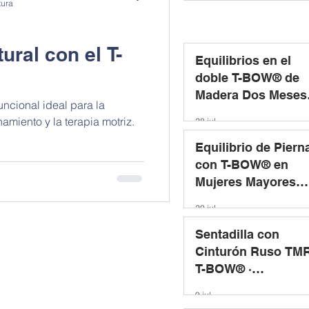
tura
ral con el T-
Equilibrios en el
doble T-BOW® de
Madera Dos Meses
ncional ideal para la
después de una
amiento y la terapia motriz.
28 jul
Cesárea
Equilibrio de Piern
con T-BOW® en
Mujeres Mayores
Sanas · Estudio
20 jul
Aplicando un
Programa de
Sentadilla con
Entrenamiento
Cinturón Ruso TMR
T-BOW® ·
Implicaciones
9 jul
Musculares