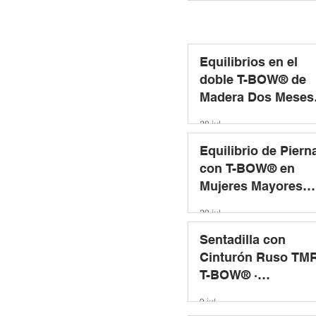
Equilibrios en el
doble T-BOW® de
Madera Dos Meses
después de una
28 jul
Cesárea
Equilibrio de Piern
con T-BOW® en
Mujeres Mayores
Sanas · Estudio
20 jul
Aplicando un
Programa de
Sentadilla con
Entrenamiento
Cinturón Ruso TMR
T-BOW® ·
Implicaciones
9 jul
Musculares