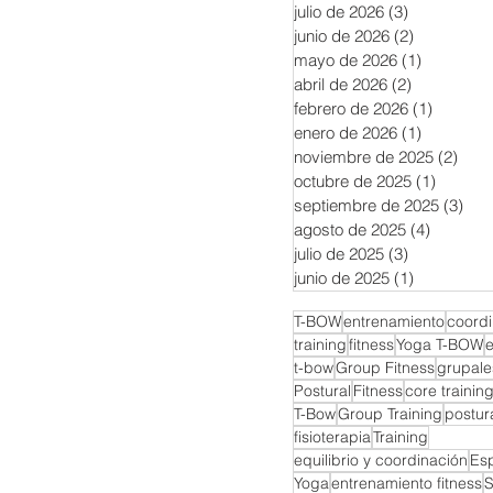
julio de 2026
(3)
3 entradas
junio de 2026
(2)
2 entradas
mayo de 2026
(1)
1 entrada
abril de 2026
(2)
2 entradas
febrero de 2026
(1)
1 entra
enero de 2026
(1)
1 entrada
noviembre de 2025
(2)
2 en
octubre de 2025
(1)
1 entra
septiembre de 2025
(3)
3 e
agosto de 2025
(4)
4 entrad
julio de 2025
(3)
3 entradas
junio de 2025
(1)
1 entrada
T-BOW
entrenamiento
coordi
training
fitness
Yoga T-BOW
e
t-bow
Group Fitness
grupales
Postural
Fitness
core trainin
T-Bow
Group Training
postur
fisioterapia
Training
equilibrio y coordinación
Es
Yoga
entrenamiento fitness
S