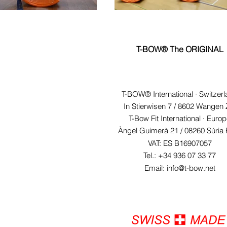
T-BOW® The ORIGINAL
T-BOW® International · Switzer
In Stierwisen 7 / 8602 Wangen
T-Bow Fit International · Euro
Àngel Guimerà 21 /
08260 Súria
VAT: ES B16907057
Tel.: +34 936 07 33 77
Email: info@t-bow.net