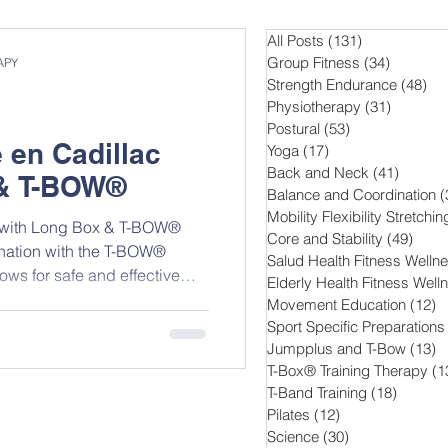
All Posts
(131)
131 entradas
Group Fitness
(34)
34 entra
APY
Strength Endurance
(48)
48
Physiotherapy
(31)
31 entra
Postural
(53)
53 entradas
 en Cadillac
Yoga
(17)
17 entradas
Back and Neck
(41)
41 ent
 & T-BOW®
Balance and Coordination
(
nd Training
Pilates
Mobility Flexibility Stretchin
 with Long Box & T-BOW®
Core and Stability
(49)
49 e
nation with the T-BOW®
Salud Health Fitness Welln
lows for safe and effective
Elderly Health Fitness Well
e upper limbs.
Movement Education
(12)
1
Sport Specific Preparations
Jumpplus and T-Bow
(13)
1
T-Box® Training Therapy
(1
T-Band Training
(18)
18 entr
Pilates
(12)
12 entradas
Science
(30)
30 entradas