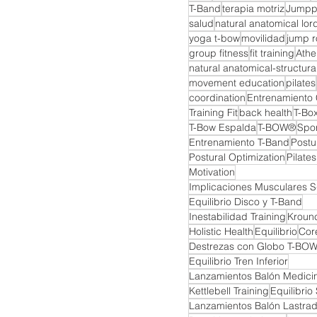
T-Band
terapia motriz
Jumpp
salud
natural anatomical lor
yoga t-bow
movilidad
jump 
group fitness
fit training
Athe
natural anatomical-structural
movement education
pilates
coordination
Entrenamiento
Training Fit
back health
T-Bo
T-Bow Espalda
T-BOW®
Spor
Entrenamiento T-Band
Postu
Postural Optimization
Pilate
Motivation
Implicaciones Musculares 
Equilibrio Disco y T-Band
Inestabilidad Training
Kroun
Holistic Health
Equilibrio
Cor
Destrezas con Globo T-BO
Equilibrio Tren Inferior
Lanzamientos Balón Medici
Kettlebell Training
Equilibrio
Lanzamientos Balón Lastra