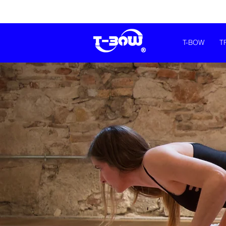
T-BOW
T