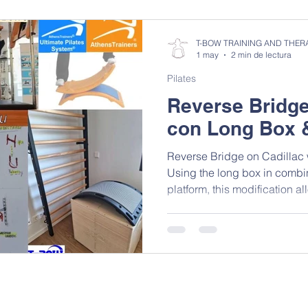
Mobility Flexibility Stretching
Core and Stability
T-BOW TRAINING AND THER
1 may
2 min de lectura
Pilates
Elderly Health Fitness Wellness
Movement Education
Reverse Bridge
con Long Box
Jumpplus and T-Bow
T-Box® Training Therapy
T-Ba
Reverse Bridge on Cadillac
Using the long box in combi
platform, this modification al
execution without loading th