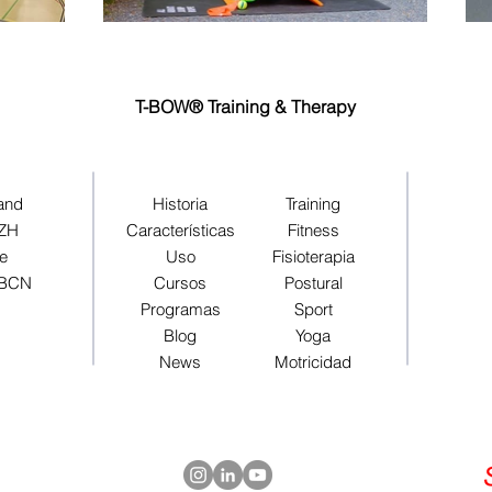
T-BOW® Training & Therapy
land
Historia
Training
 ZH
Características
Fitness
pe
Uso
Fisioterapia
 BCN
Cursos
Postural
Programas
Sport
Blog
Yoga
News
Motricidad