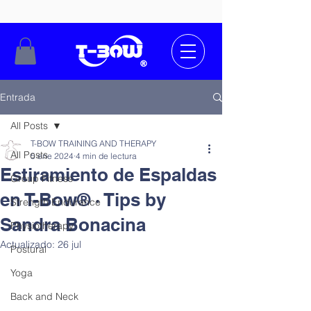
Entrada
All Posts
T-BOW TRAINING AND THERAPY
All Posts
5 ene 2024
4 min de lectura
Estiramiento de Espaldas
Group Fitness
en T-Bow® · Tips by
Strength Endurance
Sandra Bonacina
Physiotherapy
Actualizado:
26 jul
Postural
Yoga
Back and Neck