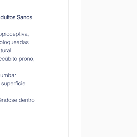
Adultos Sanos
opioceptiva, 
 bloqueadas 
tural.
ecúbito prono, 
lumbar 
superficie 
iéndose dentro 