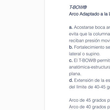
T-BOW® 
Arco Adaptado a la 
a.
 Acostarse boca ar
evita que la column
reciban presión movi
b.
 Fortalecimiento s
lateral o supino.
c. 
El T-BOW® permite
anatómica-estructur
plana.
d. 
Extensión de la es
del límite de 40-45
Arco de 45 grados 
Arco de 40 grados p