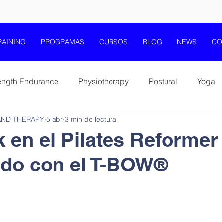
RAINING
PROGRAMAS
CURSOS
BLOG
NEWS
CO
ength Endurance
Physiotherapy
Postural
Yoga
AND THERAPY
5 abr
3 min de lectura
Mobility Flexibility Stretching
Core and Stability
 en el Pilates Reformer
ado con el T-BOW®
Elderly Health Fitness Wellness
Movement Education
Jumpplus and T-Bow
T-Box® Training Therapy
T-Ba