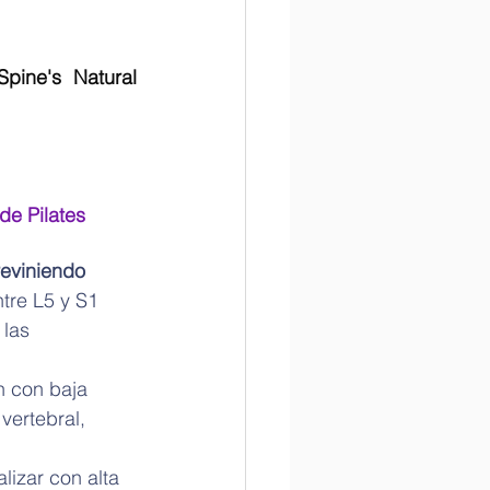
ine's Natural 
de Pilates
eviniendo 
ntre L5 y S1 
las 
n con baja 
vertebral, 
lizar con alta 