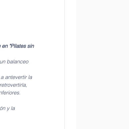
en "Pilates sin 
 un balanceo 
a antevertir la 
etrovertirla, 
feriores.
ón y la 