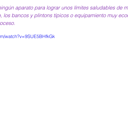
ingún aparato para lograr unos límites saludables de mo
, los bancos y plintons típicos o equipamiento muy ec
roceso.
com/watch?v=9SUE5BHfkGk