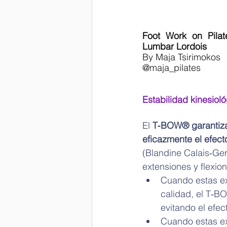
Foot Work on Pila
Lumbar Lordois 
By Maja Tsirimokos⁣ 
@maja_pilates 
Estabilidad kinesiol
El 
T‑BOW® garantiza 
eficazmente el efecto
(Blandine Calais‑Ge
extensiones y flexio
Cuando estas ext
calidad, el T‑BO
evitando el efect
Cuando estas ext