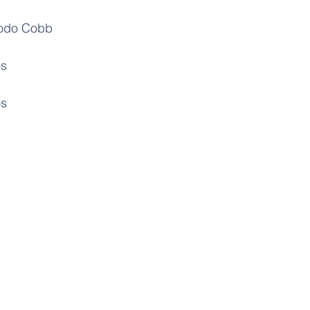
étodo Cobb
os
os