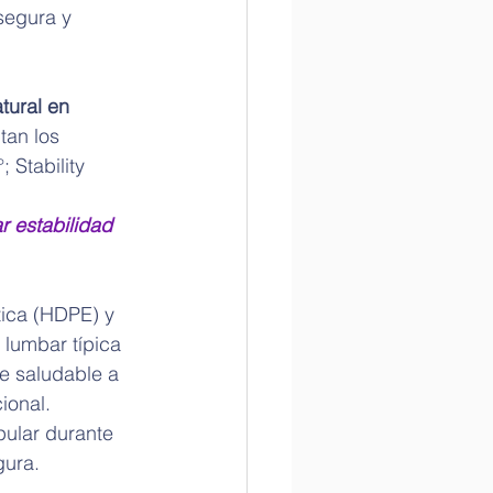
segura y 
tural en 
tan los 
 Stability 
r estabilidad 
tica (HDPE) y 
 lumbar típica 
 saludable a 
ional. 
pular durante 
gura.