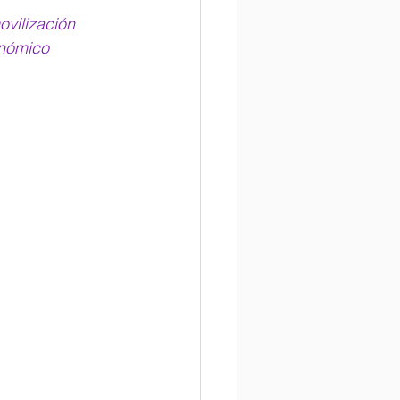
vilización 
onómico 