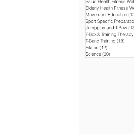
Salud Health Fitness We
Elderly Health Fitness W
Movement Education
(1
Sport Specific Preparati
Jumpplus and T-Bow
(1
T-Box® Training Therapy
T-Band Training
(18)
18 e
Pilates
(12)
12 entradas
Science
(30)
30 entradas