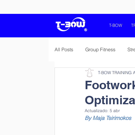
T-BOW
T
All Posts
Group Fitness
Str
T-BOW TRAINING 
Balance and Coordination
Footwork
Optimiz
Salud Health Fitness Wellness
Actualizado:
5 abr
By Maja Tsirimokos
Sport Specific Preparations