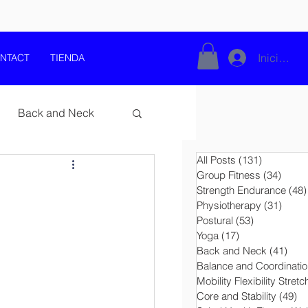
Iniciar se
NTACT
TIENDA
Back and Neck
All Posts
(131)
131 entra
Group Fitness
(34)
34 en
Strength Endurance
(48)
Physiotherapy
(31)
31 en
Postural
(53)
53 entradas
Yoga
(17)
17 entradas
Back and Neck
(41)
41 e
Balance and Coordinatio
nd Training
Pilates
Mobility Flexibility Stretc
Core and Stability
(49)
49