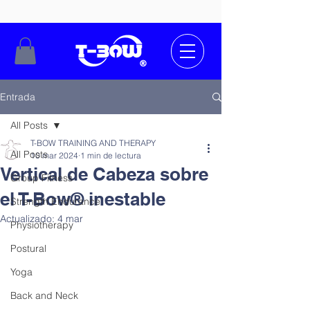
Entrada
All Posts
T-BOW TRAINING AND THERAPY
All Posts
10 mar 2024
1 min de lectura
Vertical de Cabeza sobre
Group Fitness
el T-Bow® inestable
Strength Endurance
Actualizado:
4 mar
Physiotherapy
Postural
Yoga
Back and Neck