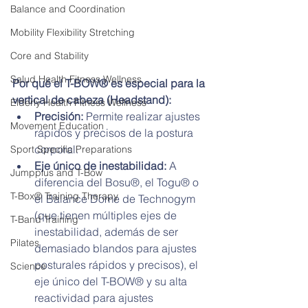
Balance and Coordination
Mobility Flexibility Stretching
Core and Stability
Salud Health Fitness Wellness
Por qué el T-BOW® es especial para la 
vertical de cabeza (Headstand):
Elderly Health Fitness Wellness
Precisión:
 Permite realizar ajustes 
Movement Education
rápidos y precisos de la postura 
corporal.
Sport Specific Preparations
Eje único de inestabilidad:
 A 
Jumpplus and T-Bow
diferencia del Bosu®, el Togu® o 
T-Box® Training Therapy
el Balance Dome de Technogym 
(que tienen múltiples ejes de 
T-Band Training
inestabilidad, además de ser 
Pilates
demasiado blandos para ajustes 
posturales rápidos y precisos), el 
Science
eje único del T-BOW® y su alta 
reactividad para ajustes 