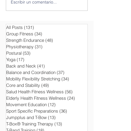
Escribir un comentario...
Bases del
Propiedades T
Entrenamiento Inestable
para el YOGA
con T-BOW®
All Posts
(131)
131 entradas
Group Fitness
(34)
34 entradas
Strength Endurance
(48)
48 entradas
Physiotherapy
(31)
31 entradas
Postural
(53)
53 entradas
Yoga
(17)
17 entradas
Back and Neck
(41)
41 entradas
Balance and Coordination
(37)
37 entradas
Mobility Flexibility Stretching
(34)
34 entradas
Core and Stability
(49)
49 entradas
Salud Health Fitness Wellness
(56)
56 entradas
Elderly Health Fitness Wellness
(24)
24 entradas
Movement Education
(12)
12 entradas
Sport Specific Preparations
(36)
36 entradas
Jumpplus and T-Bow
(13)
13 entradas
T-Box® Training Therapy
(13)
13 entradas
T-Band Training
(18)
18 entradas