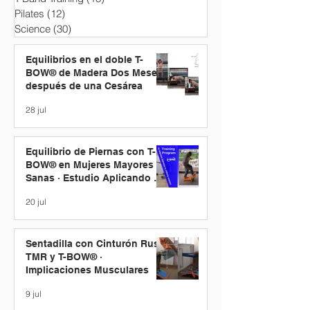
Pilates
(12)
12 entradas
Science
(30)
30 entradas
Equilibrios en el doble T-
BOW® de Madera Dos Meses
después de una Cesárea
28 jul
Equilibrio de Piernas con T-
BOW® en Mujeres Mayores
Sanas · Estudio Aplicando un
Programa de Entrenamiento
20 jul
Sentadilla con Cinturón Ruso
TMR y T-BOW® ·
Implicaciones Musculares
9 jul