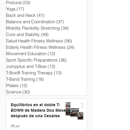
Postural
(53)
53 entradas
Yoga
(17)
17 entradas
Back and Neck
(41)
41 entradas
Balance and Coordination
(37)
37 entradas
Mobility Flexibility Stretching
(34)
34 entradas
Core and Stability
(49)
49 entradas
Salud Health Fitness Wellness
(56)
56 entradas
Elderly Health Fitness Wellness
(24)
24 entradas
Movement Education
(12)
12 entradas
Sport Specific Preparations
(36)
36 entradas
Jumpplus and T-Bow
(13)
13 entradas
T-Box® Training Therapy
(13)
13 entradas
T-Band Training
(18)
18 entradas
Pilates
(12)
12 entradas
Science
(30)
30 entradas
Equilibrios en el doble T-
BOW® de Madera Dos Meses
después de una Cesárea
28 jul