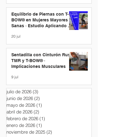
Equilibrio de Piernas con T-
BOW® en Mujeres Mayores
Sanas · Estudio Aplicando un
Programa de Entrenamiento
20 jul
Sentadilla con Cinturón Ruso
TMR y T-BOW® ·
Implicaciones Musculares
9 jul
julio de 2026
(3)
3 entradas
junio de 2026
(2)
2 entradas
mayo de 2026
(1)
1 entrada
abril de 2026
(2)
2 entradas
febrero de 2026
(1)
1 entrada
enero de 2026
(1)
1 entrada
noviembre de 2025
(2)
2 entradas