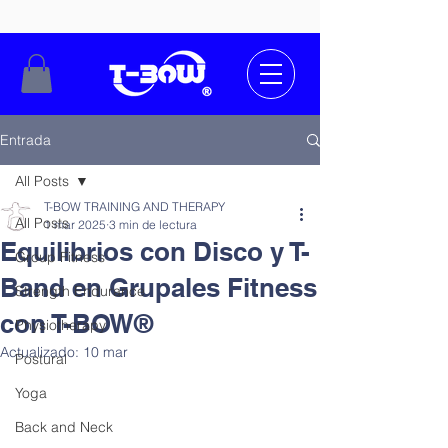
Entrada
All Posts
T-BOW TRAINING AND THERAPY
All Posts
1 mar 2025
3 min de lectura
Equilibrios con Disco y T-
Group Fitness
Band en Grupales Fitness
Strength Endurance
con T-BOW®
Physiotherapy
Actualizado:
10 mar
Postural
Yoga
Back and Neck