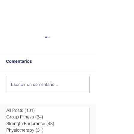
Comentarios
Escribir un comentario...
Estudio sobre los
Actividades Dir
beneficios fitness del
con T-BOW® en el ASVZ
entrenamiento regular
Academic Spor
con el T-BOW®
Association Zu
All Posts
(131)
131 entradas
Group Fitness
(34)
34 entradas
Strength Endurance
(48)
48 entradas
Physiotherapy
(31)
31 entradas