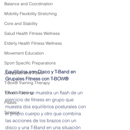
Balance and Coordination
Mobility Flexibility Stretching
Core and Stability
Salud Health Fitness Wellness
Elderly Health Fitness Wellness
Movement Education
Sport Specific Preparations
Equilibrios con Disco y T-Band en 
Jumpplus and T-Bow
Grupales Fitness con T-BOW®
T-Box® Training Therapy
En el vídeo se muestra un flash de un 
T-Band Training
ejercicio de fitness en grupo que 
Pilates
muestra dos equilibrios posturales con 
Science
el propio cuerpo y otro que combina 
las acciones de los brazos con un 
disco y una T-Band en una situación 