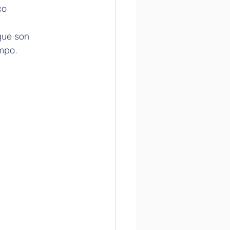
co 
que son 
empo.