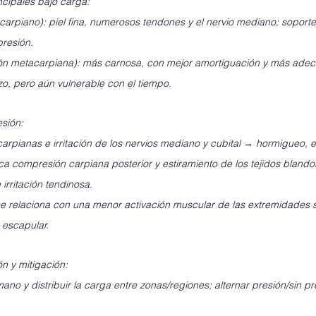
ncipales bajo carga:
carpiano): piel fina, numerosos tendones y el nervio mediano; soporte 
presión.
ión metacarpiana): más carnosa, con mejor amortiguación y más ade
zo, pero aún vulnerable con el tiempo.
sión:
 carpianas e irritación de los nervios mediano y cubital → hormigueo,
ca compresión carpiana posterior y estiramiento de los tejidos blando
 irritación tendinosa. 
e relaciona con una menor activación muscular de las extremidades s
a escapular.
n y mitigación:
 mano y distribuir la carga entre zonas/regiones; alternar presión/sin p