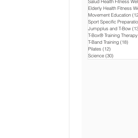
Salud Health Fitness We
Elderly Health Fitness W
Movement Education
(1
Sport Specific Preparati
Jumpplus and T-Bow
(1
T-Box® Training Therapy
T-Band Training
(18)
18 e
Pilates
(12)
12 entradas
Science
(30)
30 entradas