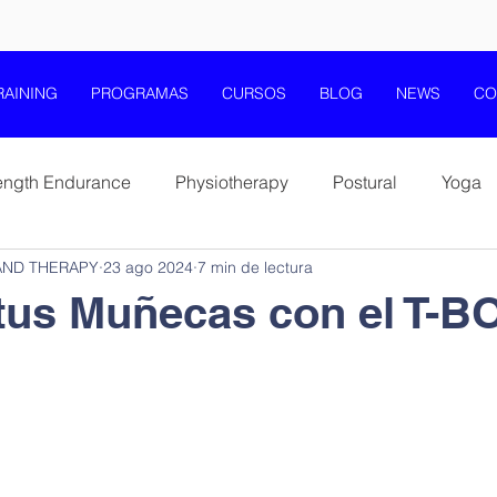
RAINING
PROGRAMAS
CURSOS
BLOG
NEWS
CO
ength Endurance
Physiotherapy
Postural
Yoga
AND THERAPY
23 ago 2024
7 min de lectura
Mobility Flexibility Stretching
Core and Stability
tus Muñecas con el T-
Elderly Health Fitness Wellness
Movement Education
Jumpplus and T-Bow
T-Box® Training Therapy
T-Ba