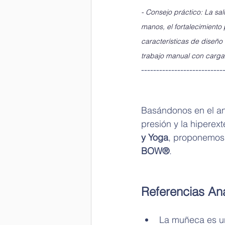
- Consejo práctico: La sa
manos, el fortalecimiento
características de diseño
trabajo manual con carga
---------------------------
Basándonos en el aná
presión y la hiperex
y Yoga
, 
proponemos 
BOW®
.
Referencias An
La muñeca es un