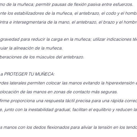
imo de la muñeca; permitir pausas de flexión pasiva entre esfuerzos. 
nte los estabilizadores de la muñeca, el antebrazo, el codo y el homb
intra e intersegmentaria de la mano, el antebrazo, el brazo y el hombr
e gravedad para reducir la carga en la muñeca; utilizar indicaciones t
guiar la alineación de la muñeca.
liberaciones de los músculos del antebrazo.
a a PROTEGER TU MUÑECA:
ordes laterales permiten colocar las manos evitando la hiperextensión 
a colocación de las manos en zonas de contacto más seguras.
y firme proporciona una respuesta táctil precisa para una rápida correc
, junto con la inestabilidad gradual, facilitan el equilibrio y reducen 
as manos con los dedos flexionados para aliviar la tensión en los tend