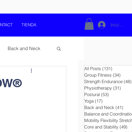
Iniciar se
NTACT
TIENDA
Back and Neck
All Posts
(131)
131 entra
Group Fitness
(34)
34 en
BOW®
Strength Endurance
(48)
Physiotherapy
(31)
31 en
Postural
(53)
53 entradas
Yoga
(17)
17 entradas
Back and Neck
(41)
41 e
Balance and Coordinatio
nd Training
Pilates
Mobility Flexibility Stretc
Core and Stability
(49)
49