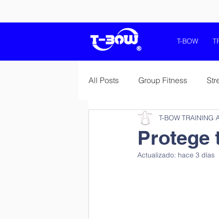
T-BOW
T
All Posts
Group Fitness
Str
T-BOW TRAINING 
Balance and Coordination
Protege 
Actualizado:
hace 3 días
Salud Health Fitness Wellness
Sport Specific Preparations