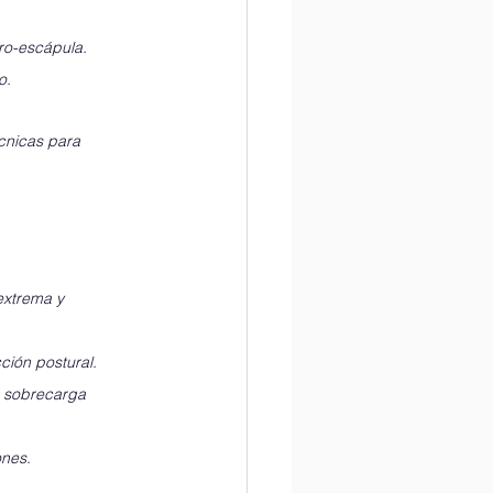
ro-escápula. 
o. 
écnicas para 
extrema y 
ción postural.
la sobrecarga 
ones.