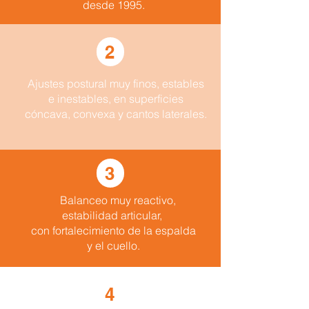
desde 1995.
2
Ajustes postural muy finos,
estables
e inestables,
en superficies
cóncava, convexa y cantos laterales.
3
Balanceo muy reactivo
,
estabilidad articular,
con fortalecimiento de la espalda
y el cuello.
4