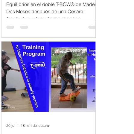
Equilibrios en el doble T-BOW® de Madera
Dos Meses después de una Cesáre:
Two‑foot squat and balance on the
convexity of the wooden double T‑BOW® in
highly reactive instability, with variations in
foot position and arm movement / Plank with
forearm and hand support, adding leg
actions and quick movements to increase
destabilizing vibrations / a) Provides rapid
tactile‑kinaesthetic feedback for fine
postural adjustments. b) Offers comfortable,
secure forearm support. c) Redu
20 jul
18 min de lectura