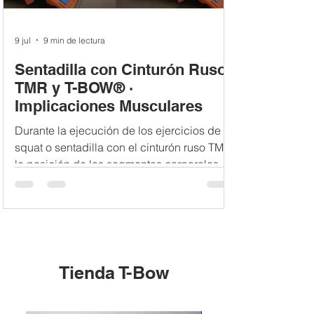
9 jul
9 min de lectura
Sentadilla con Cinturón Ruso
TMR y T-BOW® ·
Implicaciones Musculares
Durante la ejecución de los ejercicios de
squat o sentadilla con el cinturón ruso TMR,
la posición de los segmentos corporales
hace variar los momentos de fuerza (en el
sentido del reloj y en contra del sentido del
reloj) que se ejercen sobre las
articulaciones de la cadera y de la rodilla.
Dichos momentos de fuerza pueden
superarse, equilibrarse o no llegarse a
Tienda T-Bow
equilibrar con las fuerzas de los
respectivos músculos que actúan en cada