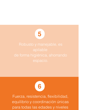
Arco adaptado a la lordosis
lumbar anatómica natural de la
columna. Salud: movilidad y
core
.
5
Robusto y manejable, es
apilable
de forma higiénica, ahorrando
espacio.
6
Fuerza, resistencia, flexibilidad,
equilibrio y coordinación únicas
para todas las edades y niveles