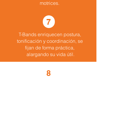
motrices.
7
T-Bands enriquecen postura,
tonificación y coordinación,
se
fijan
de forma práctica,
alargando su vida útil.
8
Se combina
con otros materiales
fijos y móviles, enriqueciendo los
tipos de entrenamiento.