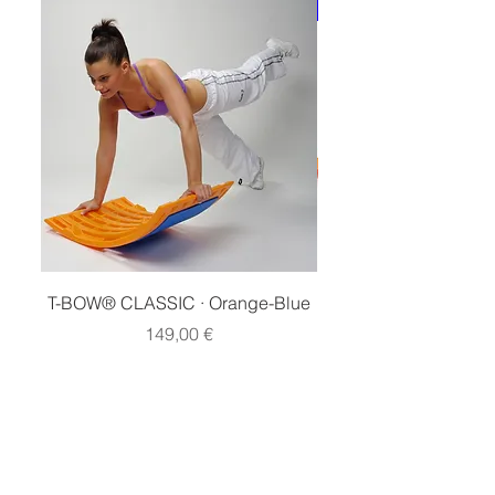
articulación. COTINUAR!
Elige Color Esterilla
T-BOW® CLASSIC · Orange-Blue
T-BOW® Orange · 
Precio
149,00 €