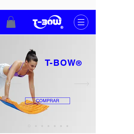
T-BOW
®
COMPRAR