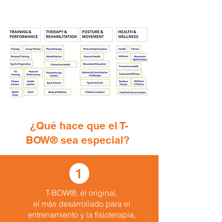
¿Qué hace que el T-
BOW® sea especial?
1
T-BOW®, el original,
el más desarrollado para el
entrenamiento y
la fisioterapia,