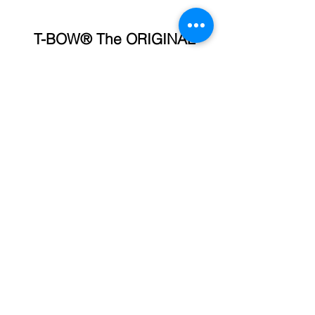
T-BOW® The ORIGINAL
T-BOW® International · Switzerland
In Stierwisen 7 / 8602 Wangen ZH
T-Bow Fit International · Europe
Àngel Guimerà 21 /
08260 Súria BCN
VAT: ES B16907057
Tel.:
+34 936 07 33 77
Email: info@t-bow.net
T-BOW® Training &
Therapy