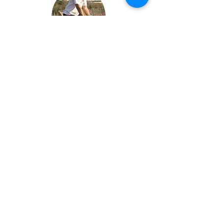
T-BOW® The ORIGINAL
T-BOW® International · Switzerland
In Stierwisen 7 / 8602 Wangen ZH
T-Bow Fit International · Europe
Àngel Guimerà 21 /
08260 Súria BCN
VAT: ES B16907057
Tel.:
+34 936 07 33 77
Email: info@t-bow.net